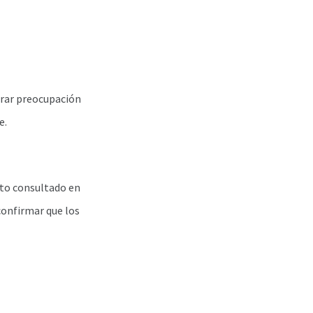
erar preocupación
e.
nto consultado en
confirmar que los