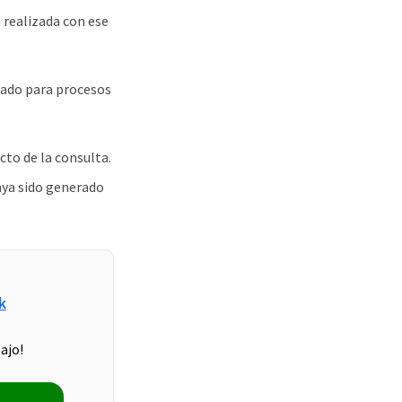
 realizada con ese
icado para procesos
to de la consulta.
aya sido generado
k
ajo!