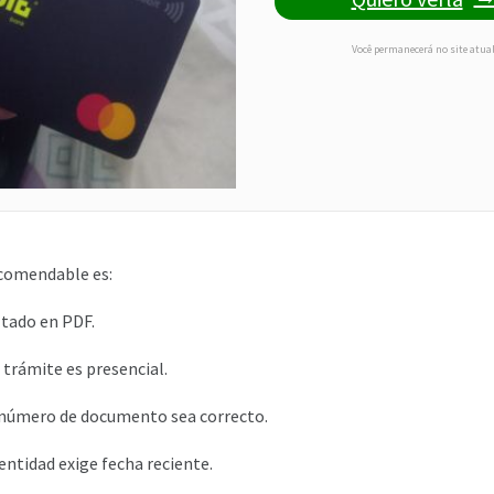
Você permanecerá no site atua
ecomendable es:
ltado en PDF.
 trámite es presencial.
l número de documento sea correcto.
entidad exige fecha reciente.