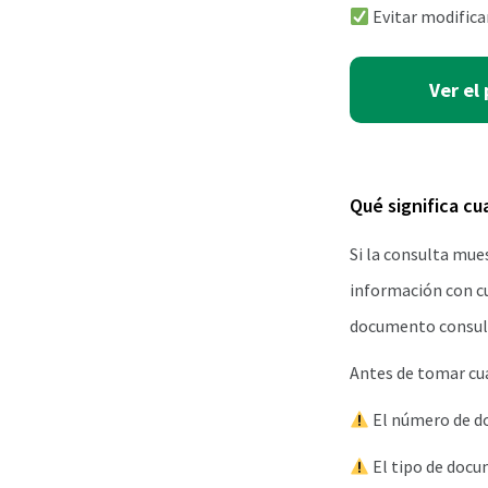
Evitar modifica
Ver el
Qué significa c
Si la consulta mue
información con cu
documento consult
Antes de tomar cual
El número de d
El tipo de docu