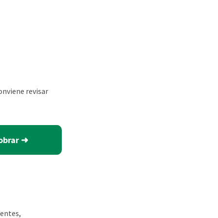
onviene revisar
cobrar ➜
dentes,