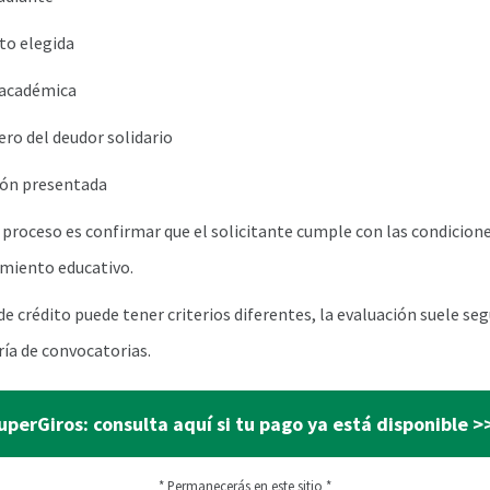
ito elegida
 académica
iero del deudor solidario
ón presentada
e proceso es confirmar que el solicitante cumple con las condicion
amiento educativo.
e crédito puede tener criterios diferentes, la evaluación suele seg
ría de convocatorias.
uperGiros: consulta aquí si tu pago ya está disponible >
* Permanecerás en este sitio *