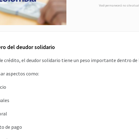
Você permanecerá no site atua
ero del deudor solidario
e crédito, el deudor solidario tiene un peso importante dentro de 
sar aspectos como:
icio
ales
oral
o de pago