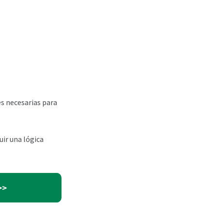
es necesarias para
uir una lógica
>>