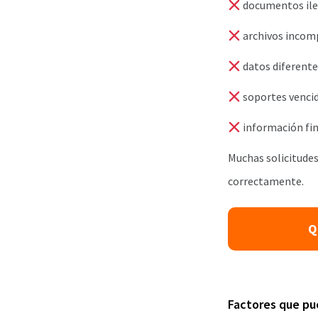
documentos ile
archivos incom
datos diferent
soportes venci
información fin
Muchas solicitude
correctamente.
Q
Factores que pue