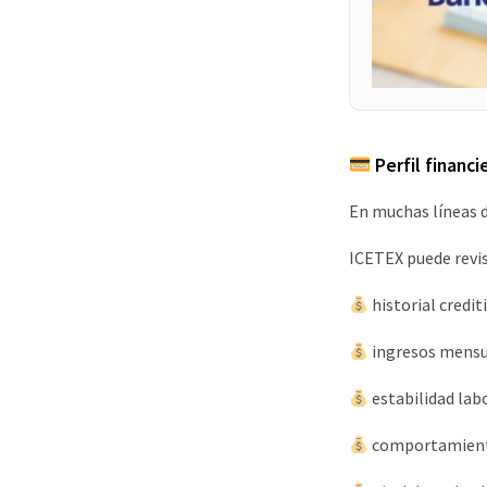
Perfil financi
En muchas líneas d
ICETEX puede revi
historial credit
ingresos mensu
estabilidad lab
comportamient