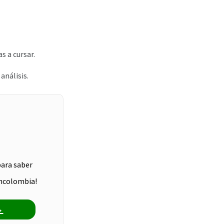
s a cursar.
análisis.
para saber
ancolombia!