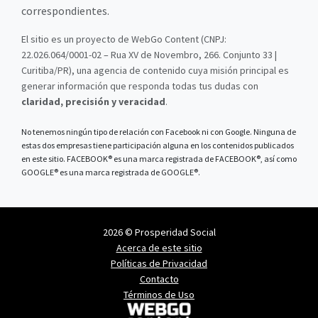
correspondientes.
El sitio es un proyecto de WebGo Content (CNPJ:
22.026.064/0001-02 – Rua XV de Novembro, 266. Conjunto 33 |
Curitiba/PR), una agencia de contenido cuya misión principal es
generar información que responda todas tus dudas con
claridad, precisión y veracidad
.
No tenemos ningún tipo de relación con Facebook ni con Google. Ninguna de
estas dos empresas tiene participación alguna en los contenidos publicados
en este sitio. FACEBOOK® es una marca registrada de FACEBOOK®, así como
GOOGLE® es una marca registrada de GOOGLE®.
2026 © Prosperidad Social
Acerca de este sitio
Políticas de Privacidad
Contacto
Términos de Uso