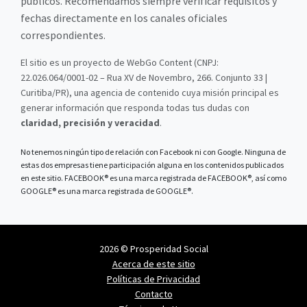
públicos. Recomendamos siempre verificar requisitos y
fechas directamente en los canales oficiales
correspondientes.
El sitio es un proyecto de WebGo Content (CNPJ:
22.026.064/0001-02 – Rua XV de Novembro, 266. Conjunto 33 |
Curitiba/PR), una agencia de contenido cuya misión principal es
generar información que responda todas tus dudas con
claridad, precisión y veracidad
.
No tenemos ningún tipo de relación con Facebook ni con Google. Ninguna de
estas dos empresas tiene participación alguna en los contenidos publicados
en este sitio. FACEBOOK® es una marca registrada de FACEBOOK®, así como
GOOGLE® es una marca registrada de GOOGLE®.
2026 © Prosperidad Social
Acerca de este sitio
Políticas de Privacidad
Contacto