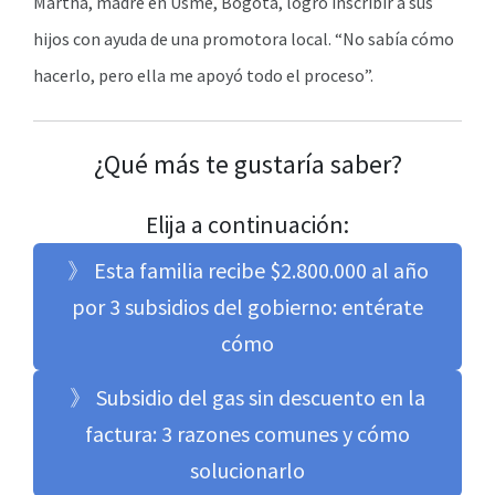
Martha, madre en Usme, Bogotá, logró inscribir a sus
hijos con ayuda de una promotora local. “No sabía cómo
hacerlo, pero ella me apoyó todo el proceso”.
¿Qué más te gustaría saber?
Elija a continuación:
》 Esta familia recibe $2.800.000 al año
por 3 subsidios del gobierno: entérate
cómo
》 Subsidio del gas sin descuento en la
factura: 3 razones comunes y cómo
solucionarlo