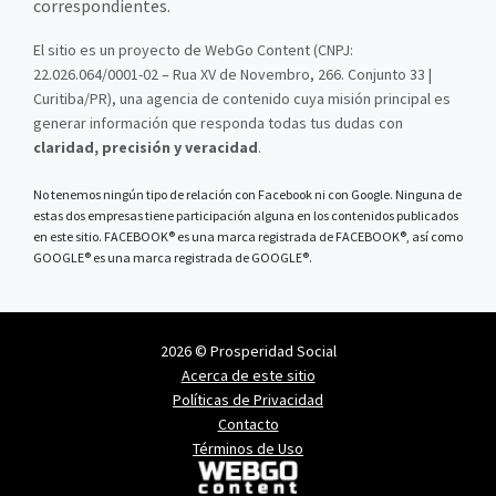
correspondientes.
El sitio es un proyecto de WebGo Content (CNPJ:
22.026.064/0001-02 – Rua XV de Novembro, 266. Conjunto 33 |
Curitiba/PR), una agencia de contenido cuya misión principal es
generar información que responda todas tus dudas con
claridad, precisión y veracidad
.
No tenemos ningún tipo de relación con Facebook ni con Google. Ninguna de
estas dos empresas tiene participación alguna en los contenidos publicados
en este sitio. FACEBOOK® es una marca registrada de FACEBOOK®, así como
GOOGLE® es una marca registrada de GOOGLE®.
2026 © Prosperidad Social
Acerca de este sitio
Políticas de Privacidad
Contacto
Términos de Uso