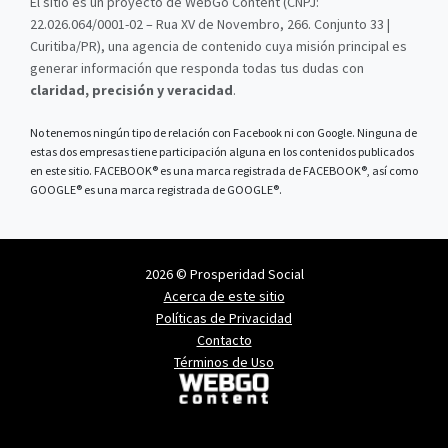
El sitio es un proyecto de WebGo Content (CNPJ:
22.026.064/0001-02 – Rua XV de Novembro, 266. Conjunto 33 |
Curitiba/PR), una agencia de contenido cuya misión principal es
generar información que responda todas tus dudas con
claridad, precisión y veracidad
.
No tenemos ningún tipo de relación con Facebook ni con Google. Ninguna de
estas dos empresas tiene participación alguna en los contenidos publicados
en este sitio. FACEBOOK® es una marca registrada de FACEBOOK®, así como
GOOGLE® es una marca registrada de GOOGLE®.
2026 © Prosperidad Social
Acerca de este sitio
Políticas de Privacidad
Contacto
Términos de Uso