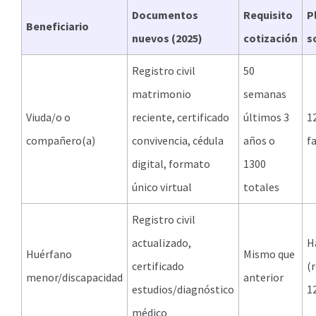
Documentos
Requisito
P
Beneficiario
nuevos (2025)
cotización
s
Registro civil
50
matrimonio
semanas
Viuda/o o
reciente, certificado
últimos 3
1
compañero(a)
convivencia, cédula
años o
f
digital, formato
1300
único virtual
totales
Registro civil
actualizado,
H
Huérfano
Mismo que
certificado
(
menor/discapacidad
anterior
estudios/diagnóstico
1
médico