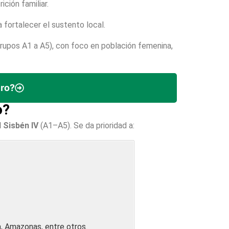
ición familiar.
 fortalecer el sustento local.
grupos A1 a A5), con foco en población femenina,
ero?
o?
 Sisbén IV
(A1–A5). Se da prioridad a:
a, Amazonas, entre otros.