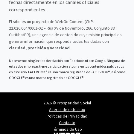
fechas directamente en los canales oficiales
correspondientes.
El sitio es un proyecto de WebGo Content (CNPJ:
22.026.064/0001-02 – Rua XV de Novembro, 266. Conjunto 33 |
Curitiba/PR), una agencia de contenido cuya misión principal es
generar información que responda todas tus dudas con
claridad, precisión y veracidad
.
No tenemos ningún tipo de relación con Facebook ni con Google. Ninguna de
estas dos empresas tiene participación alguna en los contenidos publicados
en este sitio. FACEBOOK® es una marca registrada de FACEBOOK®, así como
GOOGLE® es una marca registrada de GOOGLE®.
2026 © Prosperidad Social
Acerca de este sitio
Políticas de Privacidad
Contacto
Términos de Uso